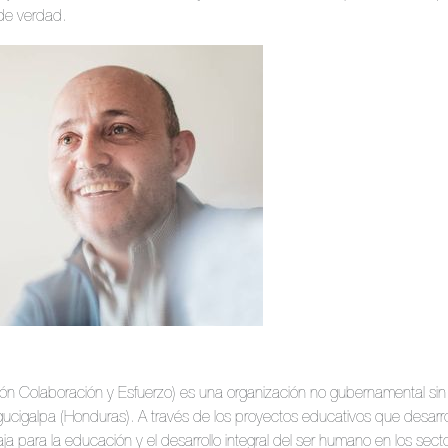
de verdad.
n Colaboración y Esfuerzo) es una organización no gubernamental sin
gucigalpa (Honduras). A través de los proyectos educativos que desarrol
aja para la educación y el desarrollo integral del ser humano en los sec