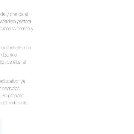
a y prenda al
erdadera gestora
0 personas coman y
s que resaltan en
en Bank of
n de élite, al
educativo, ya
s negocios.
s. Se propone
l: ir de visita