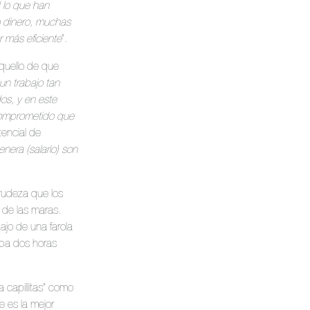
 lo que han
 dinero, muchas
r más eficiente
”.
aquello de que
 un trabajo tan
os, y en este
 comprometido que
tencial de
nera (salario) son
crudeza que los
 de las maras.
ajo de una farola
aba dos horas
 capillitas” como
 es la mejor