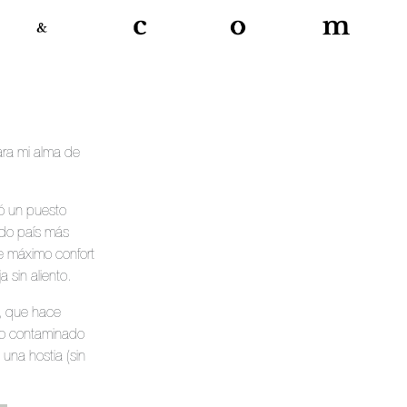
ara mi alma de
ó un puesto
ndo país más
e máximo confort
 sin aliento.
o, que hace
ico contaminado
una hostia (sin