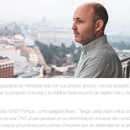
quedarse en Honduras solo con sus propios ahorros, conoce al padre P
u proyecto sí es real y se implica hasta el punto de dejarlo todo y tras
ó esta ONG? Porque, como asegura Álvaro: “
Tengo cierta visión crítica 
es una ONG al uso (aunque en su denominación sí puede ser consid
 creada por pobres para pobres. Personas que se desarrollan en la as