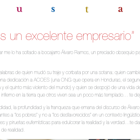
es un excelente empresario”
ular me lo ha soltado a bocajarro Álvaro Ramos, un preciado obsequio p
alabras de quien mudó su traje y corbata por una sotana; quien cambi
 plena dedicación a ACOES (una ONG que opera en Honduras, el segu
y el quinto más violento del mundo) y quien se despojó de una vida d
 infierno en la tierra que otros viven sea un poco más templado… te deja
didad, la profundidad y la franqueza que emana del discurso de Álvar
antes a “los pobres” y no a “los desfavorecidos” en un contexto lingüíst
 y piruetas eufemísticas para edulcorar la realidad y la verdad…te da 
 de realidad.