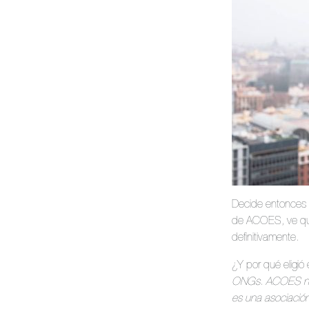
Decide entonces 
de ACOES, ve que s
definitivamente.
¿Y por qué eligi
ONGs. ACOES no 
es una asociación