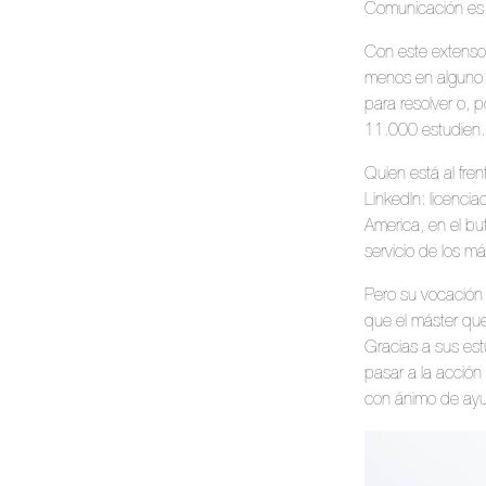
Comunicación es u
Con este extens
menos en alguno 
para resolver o, 
11.000 estudien. 
Quien está al fre
LinkedIn: licenci
America, en el bu
servicio de los m
Pero su vocación 
que el máster que
Gracias a sus es
pasar a la acción 
con ánimo de ayud