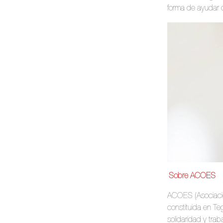
forma de ayudar 
Sobre ACOES
ACOES (Asociació
constituida en Te
solidaridad y trab