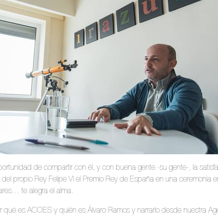
portunidad de compartir con él, y con buena gente -su gente-, la satis
del propio Rey Felipe VI el Premio Rey de España en una ceremonia en
res… te alegra el alma.
 qué es ACOES y quién es Álvaro Ramos y narrarlo desde nuestra Ag