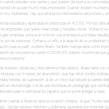
e cuando estudian una carrera y que quieren devolver a su comunidad
 manera de ayudar mucho más empresarial. Cuando reciben muchísimo
 muy ineficientes. Hay que eliminar los intermediarios del proceso y se
iciencia estudiada y aprendida es practicada en ACOES. Por eso dice 
nte empresario que quiere crear cosas y hacerlas crecer. “
Al final no es
na gran empresa, porque en el fondo una empresa busca lograr resultad
dos son las personas. Formar a un niño, a la larga te da un profesional
ucho para su país
”, sostiene Álvaro. También maneja ratios como el po
ación de una persona cuesta 6.000/8.000 dólares, el potencial que ge
res por persona”.
de inversión, eficiencia y otros términos más etéreos, Álvaro narra con 
onduras con 9 meses de desnutrición, que hay niños zombis víctimas
elata historias de superación: la de un chico que estudió la carrera deb
ciado en microbiología, o la de una doctorada en pedagogía que camin
descalza para no estropear los zapatos que se ponía al llegar a clase.
ente cuando a Álvaro le nace la vocación cristiana, -él que “no era nada
ejo-, decide hacerse misionero y ordenarse sacerdote por entender que