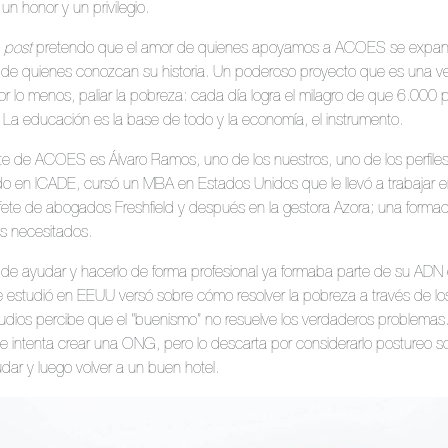
n honor y un privilegio.
o
post
pretendo que el amor de quienes apoyamos a ACOES se expand
de quienes conozcan su historia. Un poderoso proyecto que es una v
por lo menos, paliar la pobreza: cada día logra el milagro de que 6.00
La educación es la base de todo y la economía, el instrumento.
nte de ACOES es Álvaro Ramos, uno de los nuestros, uno de los perfile
ado en ICADE, cursó un MBA en Estados Unidos que le llevó a trabajar 
fete de abogados Freshfield y después en la gestora Azora; una formació
ás necesitados.
de ayudar y hacerlo de forma profesional ya formaba parte de su ADN 
 estudió en EEUU versó sobre cómo resolver la pobreza a través de lo
tudios percibe que el “buenismo” no resuelve los verdaderos problema
e intenta crear una ONG, pero lo descarta por considerarlo postureo socia
ar y luego volver a un buen hotel.