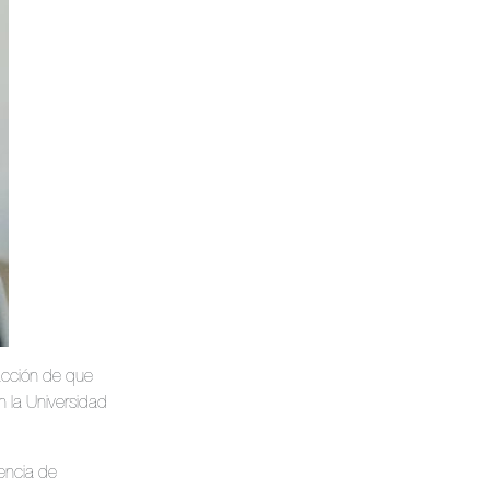
facción de que
 la Universidad
encia de