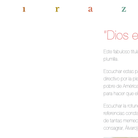
“Dios 
Este fabuloso tit
plumilla.
Escuchar estas p
directivo por la
pobre de América 
para hacer que el
Escuchar la rotun
referencias const
de tantas memeces
consagrar, Álvaro)