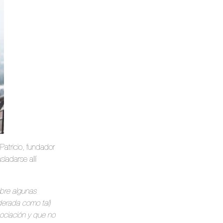
atricio, fundador
ladarse allí
sobre algunas
erada como tal)
ociación y que no