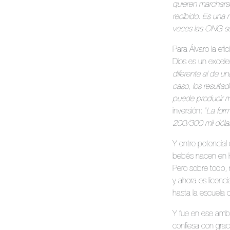
quieren marchars
recibido. Es una
veces las ONG son
Para Álvaro la ef
Dios es un excele
diferente al de u
caso, los resulta
puede producir m
inversión: “
La form
200/300 mil dóla
Y entre potencial 
bebés nacen en H
Pero sobre todo, r
y ahora es licen
hasta la escuela 
Y fue en ese ambi
confiesa con grac