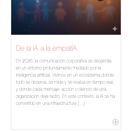
De la IA a la empatÍA
En 2026, la comunicación corporativa se desarrolla
en un entorno profundamente mediado por la
inteligencia artificial. Vivimos en un ecosistema donde
todo se observa, se mide y se evalúa en tiempo real,
y donde cada mensaje, acción o silencio de una
organización deja rastro. En este contexto, la IA se ha
convertido en una infraestructura […]