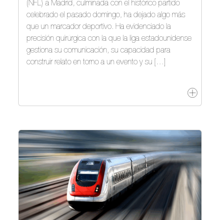
(NFL) a Madrid, culminada con el histórico partido
celebrado el pasado domingo, ha dejado algo más
que un marcador deportivo. Ha evidenciado la
precisión quirúrgica con la que la liga estadounidense
gestiona su comunicación, su capacidad para
construir relato en torno a un evento y su […]