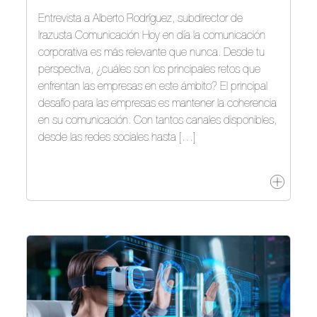
Entrevista a Alberto Rodríguez, subdirector de
Irazusta Comunicación Hoy en día la comunicación
corporativa es más relevante que nunca. Desde tu
perspectiva, ¿cuáles son los principales retos que
enfrentan las empresas en este ámbito? El principal
desafío para las empresas es mantener la coherencia
en su comunicación. Con tantos canales disponibles,
desde las redes sociales hasta […]