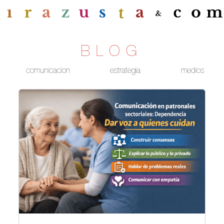
BLOG
comunicacion
estrategia
medios