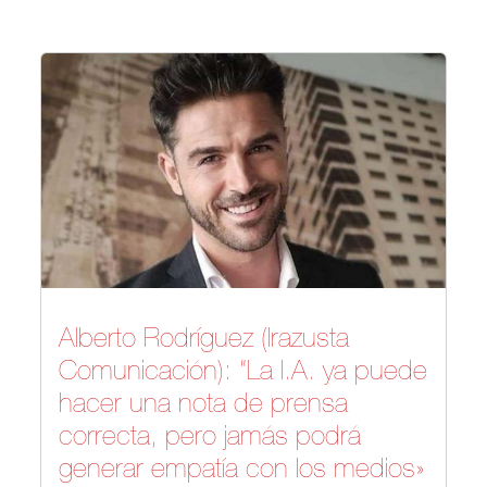
Alberto Rodríguez (Irazusta
Comunicación): “La I.A. ya puede
hacer una nota de prensa
correcta, pero jamás podrá
generar empatía con los medios»