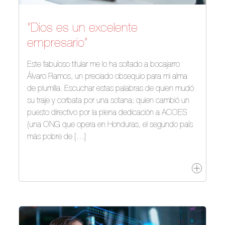
“Dios es un excelente
empresario”
Este fabuloso titular me lo ha soltado a bocajarro
Álvaro Ramos, un preciado obsequio para mi alma
de plumilla. Escuchar estas palabras de quien mudó
su traje y corbata por una sotana; quien cambió un
puesto directivo por la plena dedicación a ACOES
(una ONG que opera en Honduras, el segundo país
más pobre de […]