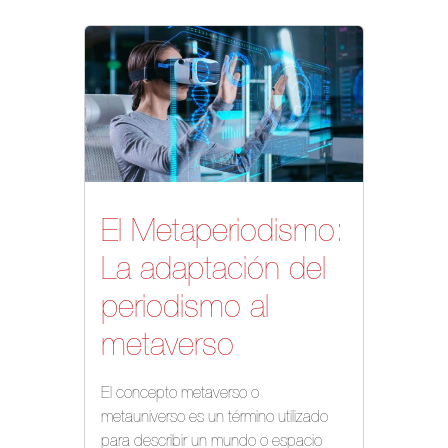
El Metaperiodismo:
La adaptación del
periodismo al
metaverso
El concepto metaverso o
metauniverso es un término utilizado
para describir un mundo o espacio