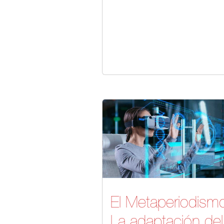
El Metaperiodism
La adaptación del