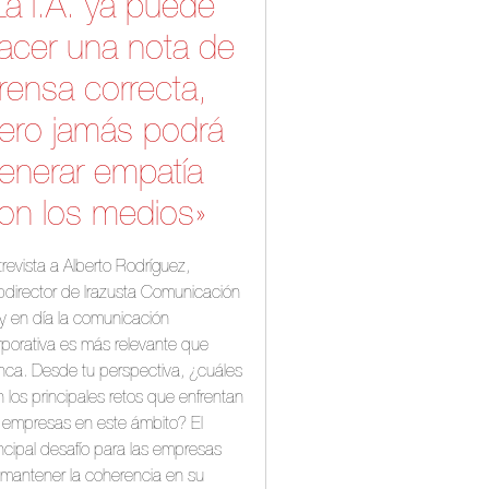
La I.A. ya puede
acer una nota de
rensa correcta,
ero jamás podrá
enerar empatía
on los medios»
revista a Alberto Rodríguez,
bdirector de Irazusta Comunicación
y en día la comunicación
rporativa es más relevante que
nca. Desde tu perspectiva, ¿cuáles
 los principales retos que enfrentan
s empresas en este ámbito? El
incipal desafío para las empresas
 mantener la coherencia en su