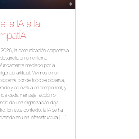
e la IA a la
mpatÍA
 2026, la comunicación corporativa
desarrolla en un entorno
ofundamente mediado por la
eligencia artificial. Vivimos en un
osistema donde todo se observa,
mide y se evalúa en tiempo real, y
nde cada mensaje, acción o
encio de una organización deja
tro. En este contexto, la IA se ha
vertido en una infraestructura […]