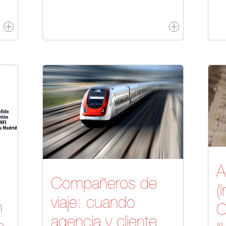
A
Compañeros de
(
viaje: cuando
n
C
agencia y cliente