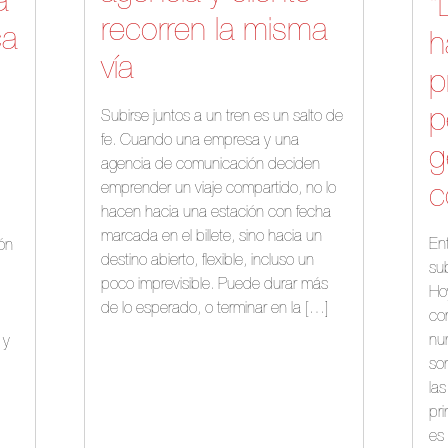
a
“
recorren la misma
ca
h
vía
p
p
Subirse juntos a un tren es un salto de
fe. Cuando una empresa y una
g
agencia de comunicación deciden
emprender un viaje compartido, no lo
c
hacen hacia una estación con fecha
marcada en el billete, sino hacia un
Ent
ión
destino abierto, flexible, incluso un
su
poco imprevisible. Puede durar más
Ho
de lo esperado, o terminar en la […]
co
nu
 y
son
la
pr
es