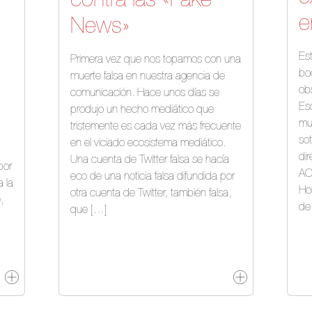
contra las «Fake
e
News»
Est
Primera vez que nos topamos con una
bo
muerte falsa en nuestra agencia de
ob
comunicación. Hace unos días se
Es
produjo un hecho mediático que
mu
tristemente es cada vez más frecuente
so
en el viciado ecosistema mediático.
dir
Una cuenta de Twitter falsa se hacía
por
AC
eco de una noticia falsa difundida por
 la
Ho
otra cuenta de Twitter, también falsa,
,
de
que […]
]