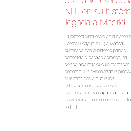
comunicativa de l
NFL en su históri
llegada a Madrid
La primera visita oficial de la National
Football League (NFL) a Madrid,
culminada con el histórico partido
celebrado el pasado domingo, ha
dejado algo más que un marcador
deportivo. Ha evidenciado la precis
quirúrgica con la que la liga
estadounidense gestiona su
comunicación, su capacidad para
construir relato en torno a un evento
su […]