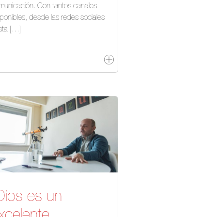
municación. Con tantos canales
sponibles, desde las redes sociales
sta […]
Dios es un
xcelente