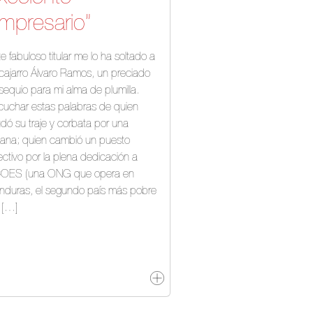
mpresario”
e fabuloso titular me lo ha soltado a
cajarro Álvaro Ramos, un preciado
sequio para mi alma de plumilla.
cuchar estas palabras de quien
dó su traje y corbata por una
tana; quien cambió un puesto
ectivo por la plena dedicación a
OES (una ONG que opera en
nduras, el segundo país más pobre
 […]