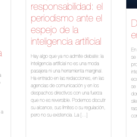
responsabilidad: el
periodismo ante el
D
espejo de la
e
inteligencia artificial
En
a
Hay algo que ya no admite debate: la
se 
inteligencia artificial no es una moda
pr
pasajera ni una herramienta marginal.
int
a
Ha entrado en las redacciones, en las
ec
o
agencias de comunicación y en los
se 
despachos directivos con una fuerza
do
que no es reversible. Podemos discutir
sil
su alcance, sus límites o su regulación,
ras
 a
pero no su existencia. La […]
con