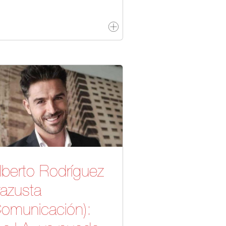
lberto Rodríguez
Irazusta
omunicación):