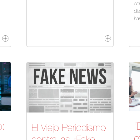
co
di
ha
o:
“
El Viejo Periodismo
e