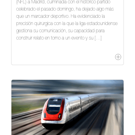
(NFL) a Madrid, culminada con el histórico partido
celebrado el pasado domingo, ha dejado algo más
que un marcador deportivo. Ha evidenciado la
precisión quirúrgica con la que la liga estadounidense
gestiona su comunicación, su capacidad para
construir relato en torno a un evento y su […]