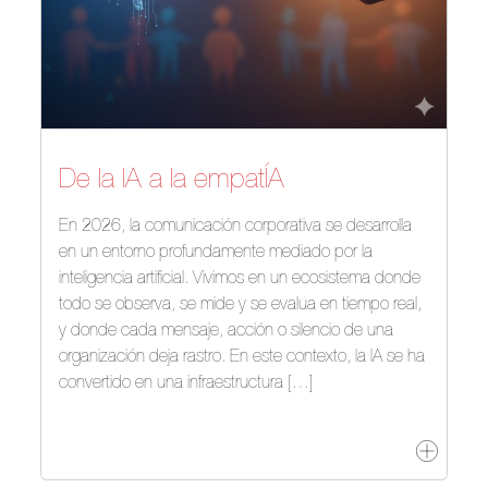
De la IA a la empatÍA
En 2026, la comunicación corporativa se desarrolla
en un entorno profundamente mediado por la
inteligencia artificial. Vivimos en un ecosistema donde
todo se observa, se mide y se evalúa en tiempo real,
y donde cada mensaje, acción o silencio de una
organización deja rastro. En este contexto, la IA se ha
convertido en una infraestructura […]