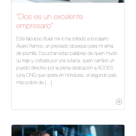
“Dios es un excelente
empresario”
Este fabuloso titular me lo ha soltado a bocajarro
Álvaro Ramos, un preciado obsequio para mi alma
de plumilla. Escuchar estas palabras de quien mudó
su traje y corbata por una sotana; quien cambió un
puesto directivo por la plena dedicación a ACOES
(una ONG que opera en Honduras, el segundo país
más pobre de […]