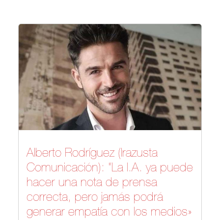
Alberto Rodríguez (Irazusta
Comunicación): “La I.A. ya puede
hacer una nota de prensa
correcta, pero jamás podrá
generar empatía con los medios»