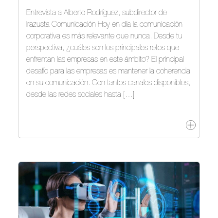
Entrevista a Alberto Rodríguez, subdirector de
Irazusta Comunicación Hoy en día la comunicación
corporativa es más relevante que nunca. Desde tu
perspectiva, ¿cuáles son los principales retos que
enfrentan las empresas en este ámbito? El principal
desafío para las empresas es mantener la coherencia
en su comunicación. Con tantos canales disponibles,
desde las redes sociales hasta […]