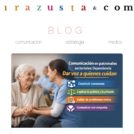
BLOG
comunicacion
estrategia
medios